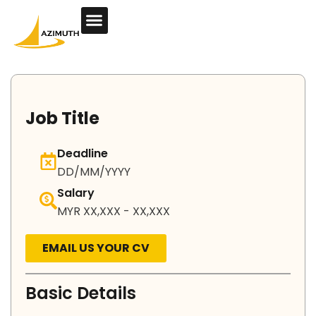
Job Title​
Deadline
DD/MM/YYYY
Salary
MYR XX,XXX - XX,XXX
EMAIL US YOUR CV
Basic Details